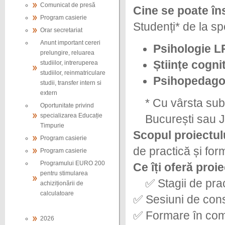
Comunicat de presă
Cine se poate în
Program casierie
Studenți* de la spe
Orar secretariat
Anunt important cereri
Psihologie LR
prelungire, reluarea
Științe cogni
studiilor, intreruperea
studiilor, reinmatriculare
Psihopedagog
studii, transfer intern si
extern
* Cu vârsta sub
Oportunitate privind
specializarea Educație
București sau Ju
Timpurie
Scopul proiectul
Program casierie
de practică și for
Program casierie
Programului EURO 200
Ce îți oferă proi
pentru stimularea
✅ Stagii de pra
achiziționării de
calculatoare
✅ Sesiuni de consi
✅ Formare în com
2026