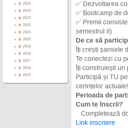
✅ Dezvoltarea co
2025
2024
✅ Bootcamp de de
2023
✅ Premii consisten
2022
semestrul II)
2021
De ce să particip
2020
2019
Îți crești șansele
2018
Te conectezi cu po
2017
Îți construiești un
2016
2015
Participă și TU pe
cerințelor actuale!
Perioada de parti
Cum te înscrii?
Completează dos
Link inscriere