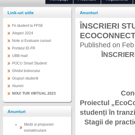
Link-uri utile
Anunturi
ÎNSCRIERI ST
Fii student la FPSE
Alegeri 2024
ECOCONNECT S
Note si Evaluare cursuri
Published on Feb
Portalul ID-FR
ÎNSCRIER
UBB-mail
POCU Smart Student
Ghidul bobocului
Grupuri studenti
Alumni
Cone
NOU! TUR VIRTUAL 2023
Proiectul „EcoC
studenți în tranz
Anunturi
Stagii de pract
Medii si propuneri
exmatriculare