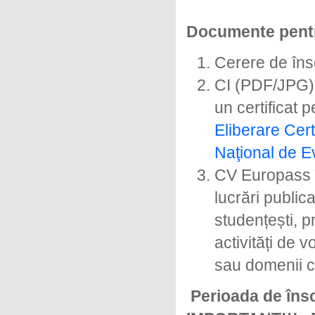
Documente pentr
Cerere de îns
CI (PDF/JPG)
un certificat 
Eliberare Certi
Naţional de E
CV Europass în
lucrări publica
studențești, p
activități de 
sau domenii co
Perioada de însc