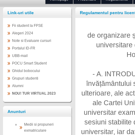
Link-uri utile
Regulamentul pentru licent
Fii student la FPSE
Alegeri 2024
de organizare ș
Note si Evaluare cursuri
universitare 
Portalul ID-FR
Ho
UBB-mail
POCU Smart Student
Ghidul bobocului
- A. INTRODUC
Grupuri studenti
învățământului s
Alumni
ulterioare, ale ac
NOU! TUR VIRTUAL 2023
ale Cartei Uni
universitar exam
Anunturi
sesiuni stabilit
Medii si propuneri
universitar, iar d
exmatriculare