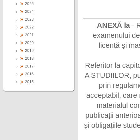
2025
2024
2023
ANEXĂ la
- 
2022
examenului de f
2021
2020
licență și ma
2019
2018
Referitor la c
2017
A STUDIILOR, punc
2016
2015
prin regulam
acceptabil, care
materialul cor
publicații anterio
și obligațiile stu