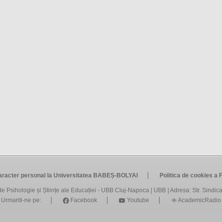
caracter personal la Universitatea BABEȘ-BOLYAI
Politica de cookies a F
de Psihologie și Științe ale Educației - UBB Cluj-Napoca
|
UBB
| Adresa: Str. Sindica
Urmariti-ne pe:
Facebook
Youtube
AcademicRadio