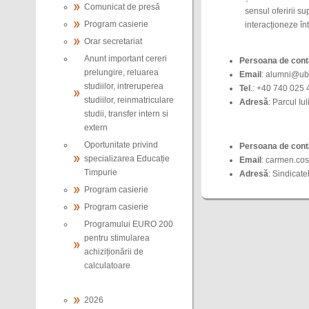
Comunicat de presă
sensul oferirii su
Program casierie
interacționeze înt
Orar secretariat
Anunt important cereri
Persoana de conta
prelungire, reluarea
Email
: alumni@ubb
studiilor, intreruperea
Tel
.: +40 740 025 
studiilor, reinmatriculare
Adresă
: Parcul Iu
studii, transfer intern si
extern
Oportunitate privind
Persoana de conta
specializarea Educație
Email
: carmen.co
Timpurie
Adresă
: Sindicate
Program casierie
Program casierie
Programului EURO 200
pentru stimularea
achiziționării de
calculatoare
2026