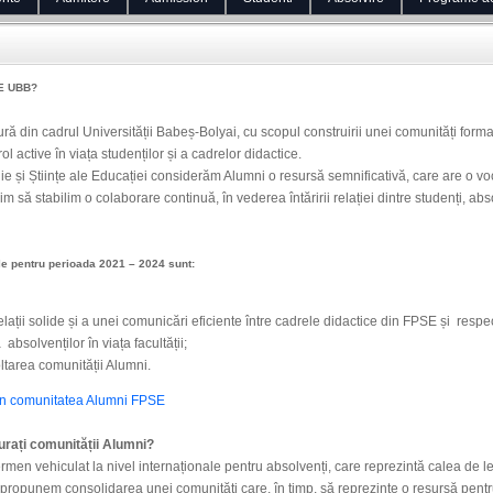
SE UBB?
ură din cadrul Universității Babeș-Bolyai, cu scopul construirii unei comunități form
ol active în viața studenților și a cadrelor didactice.
e și Științe ale Educației considerăm Alumni o resursă semnificativă, care are o voc
rim să stabilim o colaborare continuă, în vederea întăririi relației dintre studenți, abs
le pentru perioada 2021 – 2024 sunt:
lații solide și a unei comunicări eficiente între cadrele didactice din FPSE și respect
absolvenților în viața facultății;
oltarea comunității Alumni.
i în comunitatea Alumni FPSE
urați comunității Alumni?
rmen vehiculat la nivel internaționale pentru absolvenți, care reprezintă calea de l
 propunem consolidarea unei comunități care, în timp, să reprezinte o resursă pentru t