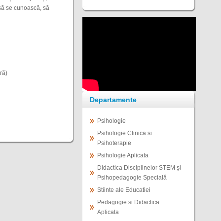
i să se cunoască, să
ră)
Departamente
Psihologie
Psihologie Clinica si
Psihoterapie
Psihologie Aplicata
Didactica Disciplinelor STEM și
Psihopedagogie Specială
Stiinte ale Educatiei
Pedagogie si Didactica
Aplicata