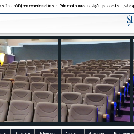
a și îmbunătățirea experienței în site. Prin continuarea navigării pe acest site, vă 
nte
Admitere
Admission
Studenti
Absolvire
Programe a