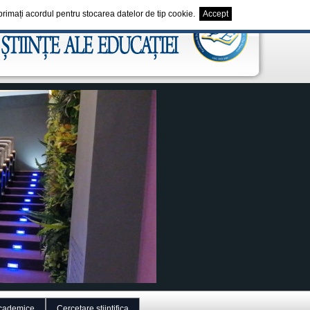
exprimați acordul pentru stocarea datelor de tip cookie.
Accept
cademice
Cercetare stiintifica