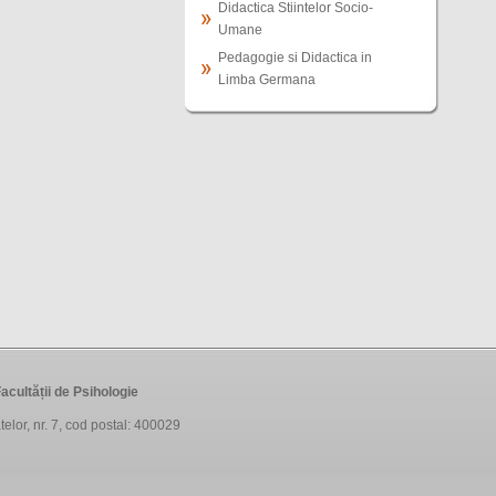
Didactica Stiintelor Socio-
Umane
Pedagogie si Didactica in
Limba Germana
acultății de Psihologie
telor, nr. 7, cod postal: 400029