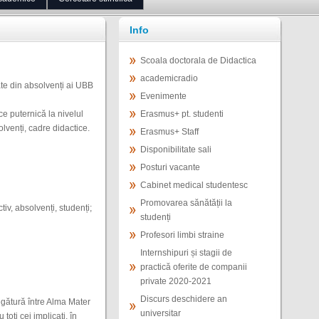
Info
Scoala doctorala de Didactica
academicradio
ate din absolvenți ai UBB
Evenimente
e puternică la nivelul
Erasmus+ pt. studenti
olvenți, cadre didactice.
Erasmus+ Staff
Disponibilitate sali
Posturi vacante
Cabinet medical studentesc
Promovarea sănătății la
iv, absolvenți, studenți;
studenți
Profesori limbi straine
Internshipuri și stagii de
practică oferite de companii
private 2020-2021
Discurs deschidere an
egătură între Alma Mater
universitar
oți cei implicați, în