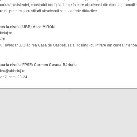
portului, asistenței, construirii unei platforme în care absolvenți din diferite promoți
re ei, precum și cu viitorii absolvenți și cu cadrele didactice.
ct la nivelul UBB:
Alina MIRON
cluj.ro
478
liu Hațieganu, Clădirea Casa de Oaspeți, sala Rosling (cu intrare din curtea interioa
ct la nivelul FPSE:
Carmen Costea-Bărluțiu
stea@ubbcluj.ro
lor 7, cam. 23-24