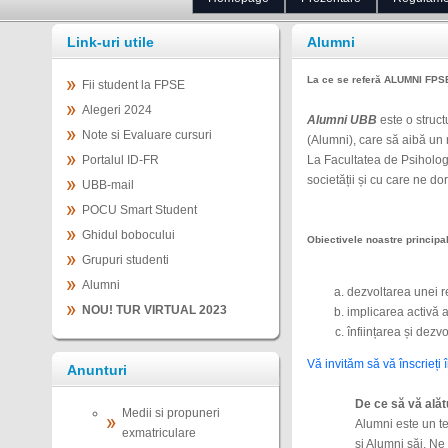
Link-uri utile
Alumni
La ce se referă ALUMNI FP
Fii student la FPSE
Alegeri 2024
Alumni UBB
este o struct
Note si Evaluare cursuri
(Alumni), care să aibă un r
Portalul ID-FR
La Facultatea de Psihologi
societății și cu care ne do
UBB-mail
POCU Smart Student
Ghidul bobocului
Obiectivele noastre principa
Grupuri studenti
Alumni
dezvoltarea unei re
NOU! TUR VIRTUAL 2023
implicarea activă a 
înființarea și dezv
Vă invităm să vă înscrieț
Anunturi
De ce să vă alăt
Medii si propuneri
Alumni este un te
exmatriculare
și Alumni săi. Ne