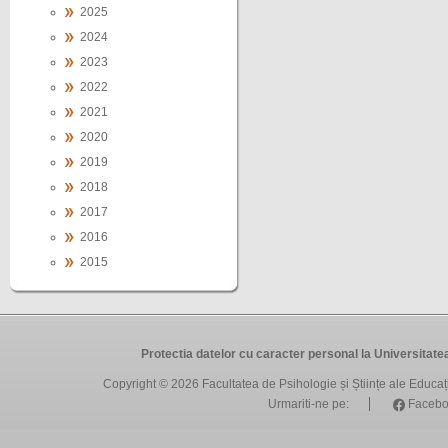
2025
2024
2023
2022
2021
2020
2019
2018
2017
2016
2015
Protectia datelor cu caracter personal la Universit
Copyright © 2026
Facultatea de Psihologie și Științe ale Educa
Urmariti-ne pe:
Facebo