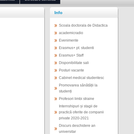
Info
Scoala doctorala de Didactica
academicradio
Evenimente
Erasmus+ pt. studenti
Erasmus+ Staff
Disponibilitate sali
Posturi vacante
Cabinet medical studentesc
Promovarea sănătății la
studenți
Profesori limbi straine
Internshipuri și stagii de
practică oferite de companii
private 2020-2021
Discurs deschidere an
universitar