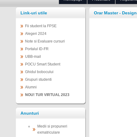
Link-uri utile
Orar Master - Designe
Fii student la FPSE
Alegeri 2024
Note si Evaluare cursuri
Portalul ID-FR
UBB-mail
POCU Smart Student
Ghidul bobocului
Grupuri studenti
Alumni
NOU! TUR VIRTUAL 2023
Anunturi
Medii si propuneri
exmatriculare