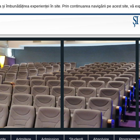
a și îmbunătățirea experienței în site. Prin continuarea navigării pe acest site, vă 
nte
Admitere
Admission
Studenti
Absolvire
Programe a