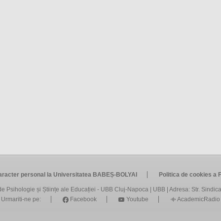
caracter personal la Universitatea BABEȘ-BOLYAI
Politica de cookies a F
de Psihologie și Științe ale Educației - UBB Cluj-Napoca
|
UBB
| Adresa: Str. Sindica
Urmariti-ne pe:
Facebook
Youtube
AcademicRadio