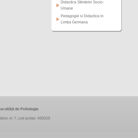
Didactica Stiintelor Socio-
Umane
Pedagogie si Didactica in
Limba Germana
acultății de Psihologie
telor, nr. 7, cod postal: 400029