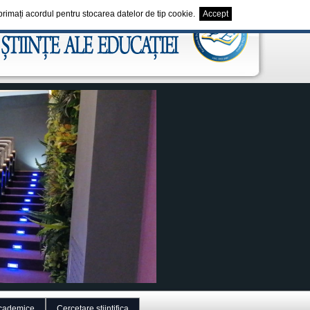
exprimați acordul pentru stocarea datelor de tip cookie.
Accept
cademice
Cercetare stiintifica