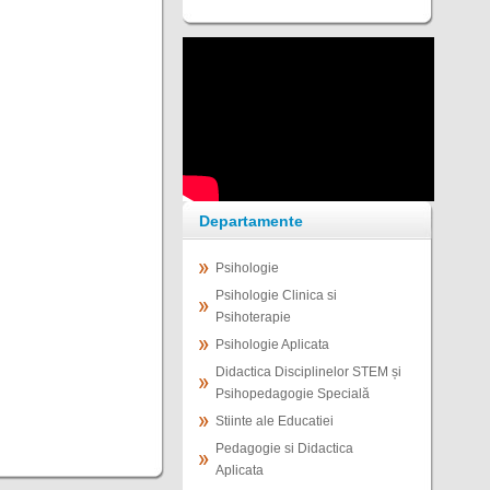
Departamente
Psihologie
Psihologie Clinica si
Psihoterapie
Psihologie Aplicata
Didactica Disciplinelor STEM și
Psihopedagogie Specială
Stiinte ale Educatiei
Pedagogie si Didactica
Aplicata