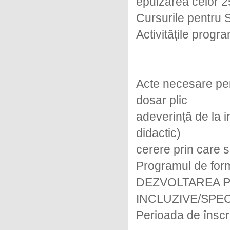
epuizarea celor 25
Cursurile pentru S
Activitățile progr
Acte necesare pen
dosar plic
adeverinţă de la i
didactic)
cerere prin care s
Programul de form
DEZVOLTAREA P
INCLUZIVE/SPE
Perioada de înscr