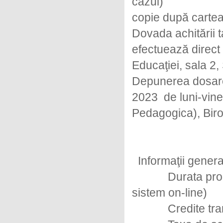
cazul)
copie după cartea 
Dovada achitării t
efectuează direct l
Educaţiei, sala 2, 
Depunerea dosare
2023 de luni-viner
Pedagogica), Birou
Informaţii genera
Durata programul
sistem on-line)
Credite transf