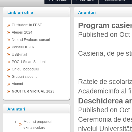
Link-uri utile
Anunturi
Program casier
Fii student la FPSE
Alegeri 2024
Published on Oct
Note si Evaluare cursuri
Portalul ID-FR
Casieria, de pe str
UBB-mail
POCU Smart Student
Ghidul bobocului
Grupuri studenti
Ratele de scolariz
Alumni
AcademicInfo al fi
NOU! TUR VIRTUAL 2023
Deschiderea an
Published on Oct
Anunturi
Ceremonia de desc
Medii si propuneri
nivelul Universită
exmatriculare