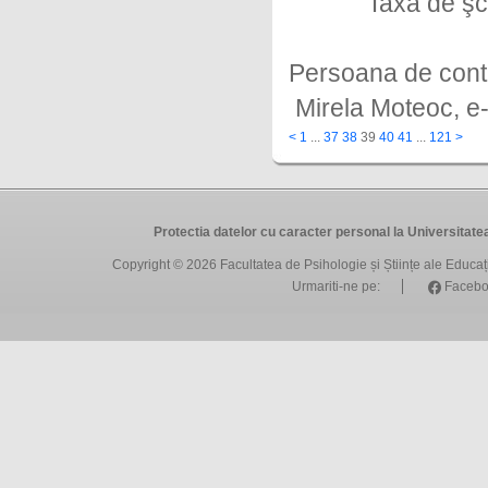
Taxa de şcolariz
Persoana de cont
Mirela Moteoc, e
<
1
...
37
38
39
40
41
...
121
>
Protectia datelor cu caracter personal la Universit
Copyright © 2026
Facultatea de Psihologie și Științe ale Educa
Urmariti-ne pe:
Facebo