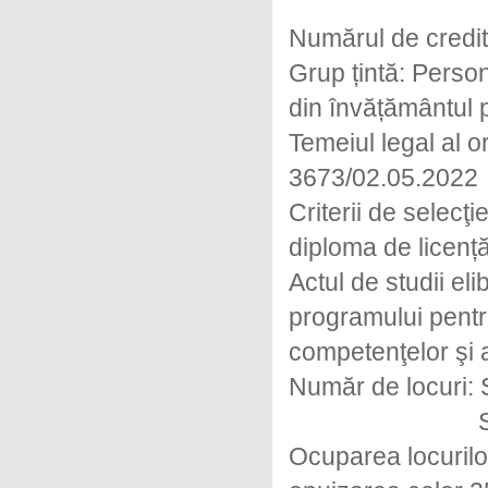
Numărul de credit
Grup țintă: Person
din învățământul 
Temeiul legal al or
3673/02.05.2022
Criterii de selecţ
diploma de licenț
Actul de studii eli
programului pentr
competenţelor şi a
Număr de locuri: S
Seria II –
Ocuparea locurilo