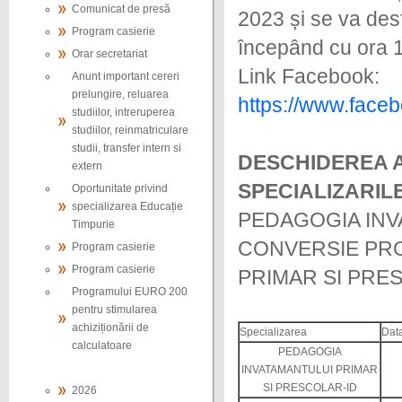
Comunicat de presă
2023 și se va de
Program casierie
începând cu ora 
Orar secretariat
Link Facebook:
Anunt important cereri
prelungire, reluarea
https://www.faceb
studiilor, intreruperea
studiilor, reinmatriculare
studii, transfer intern si
DESCHIDEREA A
extern
SPECIALIZARIL
Oportunitate privind
specializarea Educație
PEDAGOGIA INV
Timpurie
CONVERSIE PR
Program casierie
Program casierie
PRIMAR SI PRE
Programului EURO 200
pentru stimularea
achiziționării de
Specializarea
Dat
calculatoare
PEDAGOGIA
INVATAMANTULUI PRIMAR
SI PRESCOLAR-ID
2026