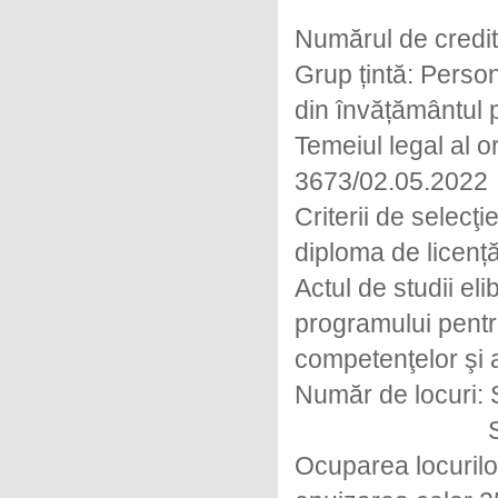
Numărul de credit
Grup țintă: Person
din învățământul 
Temeiul legal al or
3673/02.05.2022
Criterii de selecţ
diploma de licenț
Actul de studii eli
programului pentr
competenţelor şi a
Număr de locuri: S
Seria II – 
Ocuparea locurilo