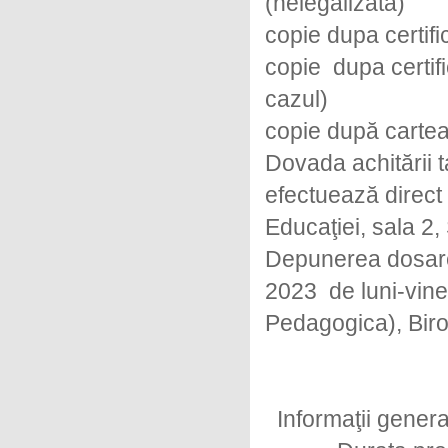
(nelegalizată)
copie dupa certif
copie dupa certif
cazul)
copie după cartea 
Dovada achitării t
efectuează direct l
Educaţiei, sala 2, 
Depunerea dosare
2023 de luni-viner
Pedagogica), Birou
Informaţii genera