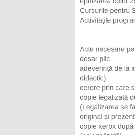
epuizarea celor 25
Cursurile pentru S
Activitățile progr
Acte necesare pen
dosar plic
adeverinţă de la i
didactic)
cerere prin care s
copie legalizată 
(Legalizarea se fa
original și prezen
copie xerox după 