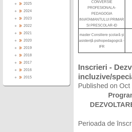
CONVERSIE
2025
PROFESIONALA-
2024
PEDAGOGIA
2023
INVATAMANTULUI PRIMAR
SI PRESCOLAR-ID
2022
2021
master Consiliere școlară și
2020
asistență psihopedagogică -
IFR
2019
2018
2017
Inscrieri - Dez
2016
incluzive/speci
2015
Published on Oct
Program
DEZVOLTARE
Perioada de înscr