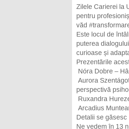
Zilele Carierei la
pentru profesioni
văd #transformare
Este locul de întâl
puterea dialogulu
curioase și adapta
Prezentările aceste
Nóra Dobre – Hârt
Aurora Szentágot
perspectivă psiho
Ruxandra Hurezea
Arcadius Muntean 
Detalii se găsesc p
Ne vedem în 13 no