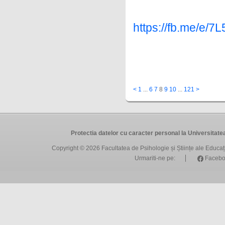
https://fb.me/e/7
<
1
...
6
7
8
9
10
...
121
>
Protectia datelor cu caracter personal la Universit
Copyright © 2026
Facultatea de Psihologie și Științe ale Educa
Urmariti-ne pe:
Facebo