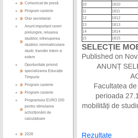
Comunicat de presă
10
1810
Program casierie
11
1811
12
1812
Orar secretariat
13
1813
Anunt important cereri
14
1814
prelungire, reluarea
15
1815
studiilor, intreruperea
SELECȚIE MO
studiilor, reinmatriculare
studii, transfer intern si
Published on Nov
extern
Oportunitate privind
ANUNȚ SELE
specializarea Educație
AC
Timpurie
Facultatea de 
Program casierie
Program casierie
perioada 27.1
Programului EURO 200
mobilități de stud
pentru stimularea
achiziționării de
calculatoare
Rezultate
2026