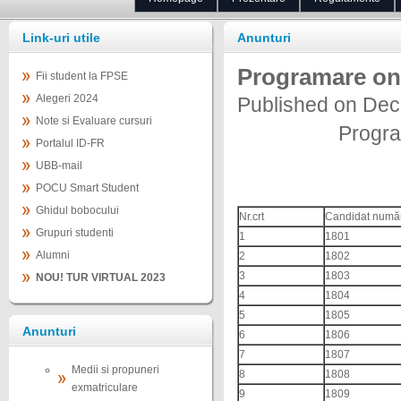
Link-uri utile
Anunturi
Programare on
Fii student la FPSE
Alegeri 2024
Published on Dec
Note si Evaluare cursuri
Program
Portalul ID-FR
UBB-mail
POCU Smart Student
Ghidul bobocului
Nr.crt
Candidat numă
Grupuri studenti
1
1801
Alumni
2
1802
3
1803
NOU! TUR VIRTUAL 2023
4
1804
5
1805
Anunturi
6
1806
7
1807
Medii si propuneri
8
1808
exmatriculare
9
1809