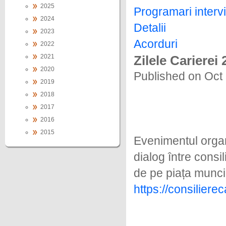
2025
Programari intervi
2024
Detalii
2023
Acorduri
2022
2021
Zilele Carierei
2020
Published on Oct
2019
2018
2017
2016
2015
Evenimentul organi
dialog între consil
de pe piața muncii
https://consilierec