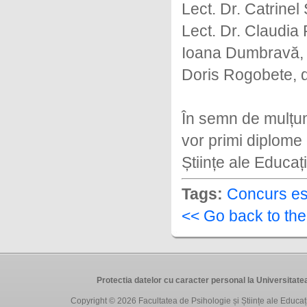
Lect. Dr. Catrinel
Lect. Dr. Claudia
Ioana Dumbravă, d
Doris Rogobete, 
În semn de mulțumi
vor primi diplome 
Științe ale Educaț
Tags:
Concurs es
<< Go back to th
Protectia datelor cu caracter personal la Universit
Copyright © 2026
Facultatea de Psihologie și Științe ale Educa