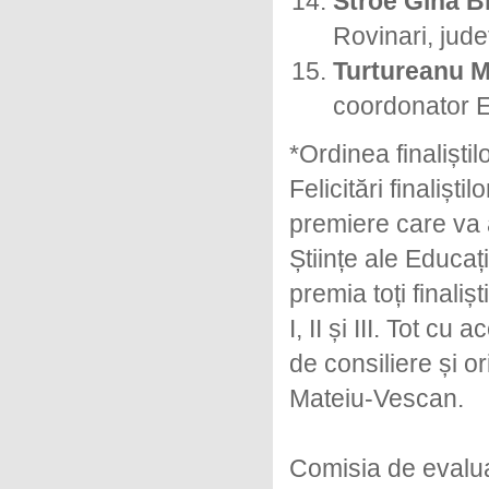
Stroe Gina B
Rovinari, jude
Turtureanu M
coordonator E
*Ordinea finaliștilo
Felicitări finalișt
premiere care va a
Științe ale Educa
premia toți finaliș
I, II și III. Tot c
de consiliere și o
Mateiu-Vescan.
Comisia de evaluar