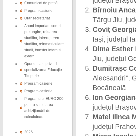
județul Brașov
Comunicat de presă
Bîrnoiu Anca
Program casierie
Orar secretariat
Târgu Jiu, jud
Anunt important cereri
Coviț Georgi
prelungire, reluarea
Iași, județul
studiilor, intreruperea
studiilor, reinmatriculare
Dima Esther 
studii, transfer intern si
extern
Jiu, județul G
Oportunitate privind
Dumitrașc C
specializarea Educație
Timpurie
Alecsandri”, G
Program casierie
Bocăneală
Program casierie
Ion Georgian
Programului EURO 200
pentru stimularea
județul Brașo
achiziționării de
Matei Ilinca 
calculatoare
județul Prahov
2026