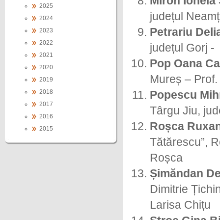
Miron Ionela
2025
județul Neamț
2024
Petrariu Deli
2023
2022
județul Gorj -
2021
Pop Oana Ca
2020
Mureș – Prof.
2019
2018
Popescu Mih
2017
Târgu Jiu, jud
2016
Roșca Ruxan
2015
Tătărescu”, Ro
Roșca
Șimăndan De
Dimitrie Țichi
Larisa Chițu