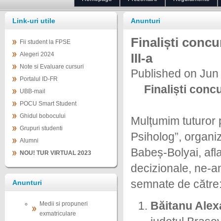
Link-uri utile
Anunturi
Finaliști concu
Fii student la FPSE
Alegeri 2024
III-a
Note si Evaluare cursuri
Published on Jun
Portalul ID-FR
Finaliști concu
UBB-mail
POCU Smart Student
Ghidul bobocului
Mulțumim tuturor p
Grupuri studenti
Psiholog”, organi
Alumni
Babeș-Bolyai, afla
NOU! TUR VIRTUAL 2023
decizionale, ne-a
semnate de către
Anunturi
Băitanu Alex
Medii si propuneri
exmatriculare