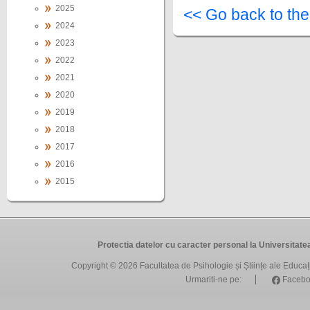
2025
<< Go back to th
2024
2023
2022
2021
2020
2019
2018
2017
2016
2015
Protectia datelor cu caracter personal la Universit
Copyright © 2026
Facultatea de Psihologie și Științe ale Educa
Urmariti-ne pe:
Facebo