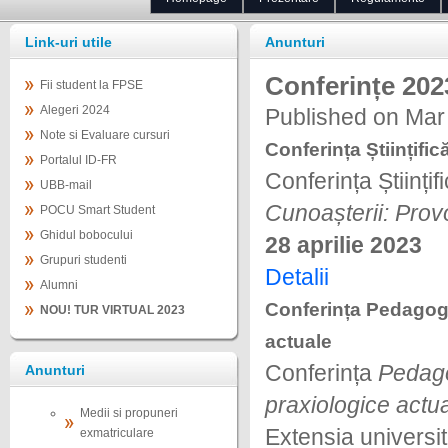
Link-uri utile
Anunturi
Conferințe 2023
Fii student la FPSE
Alegeri 2024
Published on Mar
Note si Evaluare cursuri
Conferința Științific
Portalul ID-FR
Conferința Științi
UBB-mail
Cunoașterii: Provo
POCU Smart Student
Ghidul bobocului
28 aprilie 2023
Grupuri studenti
Detalii
Alumni
Conferința Pedagogia
NOU! TUR VIRTUAL 2023
actuale
Conferința
Pedagog
Anunturi
praxiologice actu
Medii si propuneri
Extensia universi
exmatriculare