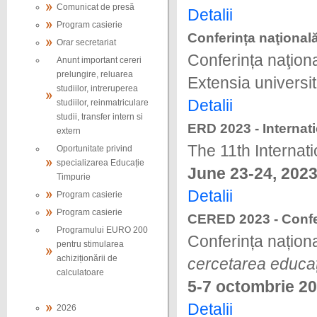
Comunicat de presă
Detalii
Program casierie
Conferința naţională
Orar secretariat
Conferința naţion
Anunt important cereri
prelungire, reluarea
Extensia univers
studiilor, intreruperea
Detalii
studiilor, reinmatriculare
studii, transfer intern si
ERD 2023 - Internat
extern
The 11th Internat
Oportunitate privind
specializarea Educație
June 23-24, 202
Timpurie
Detalii
Program casierie
Program casierie
CERED 2023 - Confer
Programului EURO 200
Conferința națion
pentru stimularea
achiziționării de
cercetarea educa
calculatoare
5-7 octombrie 2
Detalii
2026