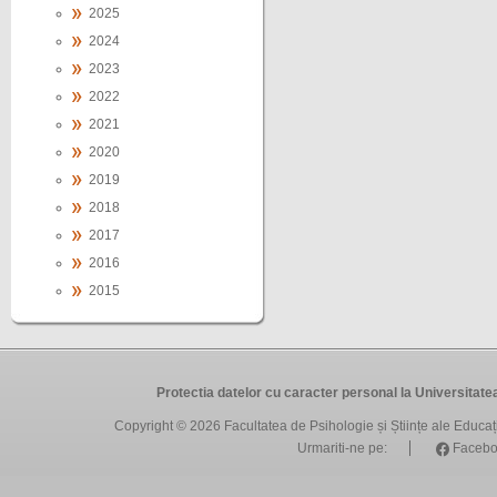
2025
2024
2023
2022
2021
2020
2019
2018
2017
2016
2015
Protectia datelor cu caracter personal la Universit
Copyright © 2026
Facultatea de Psihologie și Științe ale Educa
Urmariti-ne pe:
Facebo