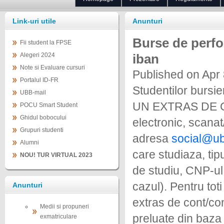
Link-uri utile
Anunturi
Burse de perfo
Fii student la FPSE
Alegeri 2024
iban
Note si Evaluare cursuri
Published on Apr 
Portalul ID-FR
Studentilor bur
UBB-mail
UN EXTRAS DE C
POCU Smart Student
Ghidul bobocului
electronic, scana
Grupuri studenti
adresa
social@ub
Alumni
care studiaza, tip
NOU! TUR VIRTUAL 2023
de studiu, CNP-u
cazul). Pentru to
Anunturi
extras de cont/con
Medii si propuneri
preluate din baza 
exmatriculare