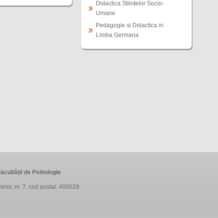
Didactica Stiintelor Socio-
Umane
Pedagogie si Didactica in
Limba Germana
acultății de Psihologie
telor, nr. 7, cod postal: 400029