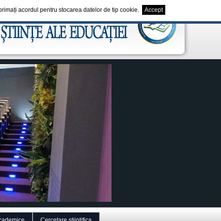
exprimați acordul pentru stocarea datelor de tip cookie.
Accept
cademice
Cercetare stiintifica