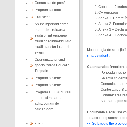
Comunicat de presă
Copie după cartea 
Program casierie
CV europass
Orar secretariat
Anexa 1- Cerere în
Anexa 2- Formular 
Anunt important cereri
Anexa 3 – Declar
prelungire, reluarea
Anexa 4 – Declaraț
studiilor, intreruperea
studiilor, reinmatriculare
studii, transfer intern si
Metodologia de selecție în
extern
smart-student
.
Oportunitate privind
specializarea Educație
Calendarul de înscriere 
Timpurie
Perioada înscrier
Program casierie
Selecția studențil
Comunicarea rezul
Program casierie
Contestații: 7-8 a
Programului EURO 200
Comunicarea rezul
pentru stimularea
Asumarea prin sem
achiziționării de
calculatoare
Documentele solicitate vor
Tot aici puteţi adresa între
2026
<< Go back to the previo