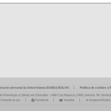
caracter personal la Universitatea BABEȘ-BOLYAI
Politica de cookies a F
de Psihologie și Științe ale Educației - UBB Cluj-Napoca
|
UBB
| Adresa: Str. Sindica
Urmariti-ne pe:
Facebook
Youtube
AcademicRadio