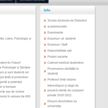
Info
Scoala doctorala de Didactica
academicradio
Evenimente
ie, Litere, Psihologie și
Erasmus+ pt. studenti
Erasmus+ Staff
Disponibilitate sali
Posturi vacante
ent for Future!
Cabinet medical studentesc
e Psihologie și Științele
Promovarea sănătății la
urs și sunt studenți cel
studenți
pul ţintă al proiectului
Profesori limbi straine
gentă și potențial
Internshipuri și stagii de
e și formare
practică oferite de companii
iecte sau de scriere
private 2020-2021
premii în valoare de 600
Discurs deschidere an
universitar