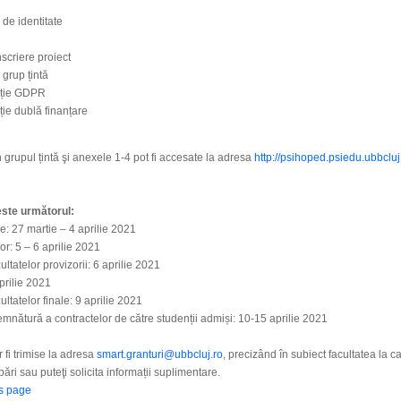
de identitate
scriere proiect
grup țintă
ație GDPR
ie dublă finanțare
 grupul țintă şi anexele 1-4 pot fi accesate la adresa
http://psihoped.psiedu.ubbcluj
este următorul:
e: 27 martie – 4 aprilie 2021
or: 5 – 6 aprilie 2021
tatelor provizorii: 6 aprilie 2021
prilie 2021
tatelor finale: 9 aprilie 2021
nătură a contractelor de către studenții admiși: 10-15 aprilie 2021
 fi trimise la adresa
smart.granturi@ubbcluj.ro
, precizând în subiect facultatea la ca
bări sau puteţi solicita informații suplimentare.
us page