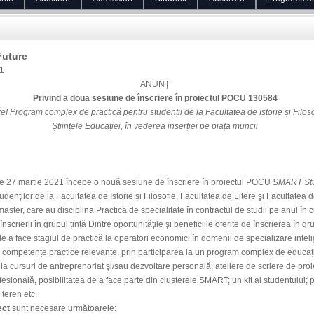
Future
1
ANUNŢ
Privind a doua sesiune de înscriere în proiectul POCU 130584
 Program complex de practică pentru studenții de la Facultatea de Istorie și Filosof
Științele Educației, în vederea inserției pe piața muncii
martie 2021 începe o nouă sesiune de înscriere în proiectul POCU
SMART Stud
enţilor de la Facultatea de Istorie și Filosofie, Facultatea de Litere şi Facultatea d
 master, care au disciplina Practică de specialitate în contractul de studii pe anul în c
crierii în grupul țintă Dintre oportunităţile şi beneficiile oferite de înscrierea în gru
e a face stagiul de practică la operatori economici în domenii de specializare inteli
 competențe practice relevante, prin participarea la un program complex de educați
 la cursuri de antreprenoriat şi/sau dezvoltare personală, ateliere de scriere de pro
esională, posibilitatea de a face parte din clusterele SMART; un kit al studentului; 
 teren etc.
ect
sunt necesare următoarele: