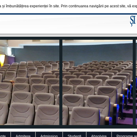
a și îmbunătățirea experienței în site. Prin continuarea navigării pe acest site, vă 
nte
Admitere
Admission
Studenti
Absolvire
Programe a