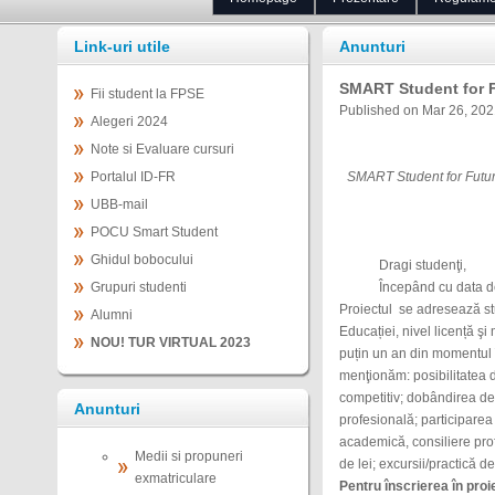
Link-uri utile
Anunturi
SMART Student for 
Fii student la FPSE
Published on Mar 26, 202
Alegeri 2024
Note si Evaluare cursuri
Portalul ID-FR
SMART Student for Future!
UBB-mail
POCU Smart Student
Ghidul bobocului
Dragi studenţi,
Grupuri studenti
Începând cu data de 27 
Proiectul se adresează stud
Alumni
Educației, nivel licență şi
NOU! TUR VIRTUAL 2023
puțin un an din momentul îns
menţionăm: posibilitatea d
competitiv; dobândirea de
Anunturi
profesională; participarea
academică, consiliere prof
Medii si propuneri
de lei; excursii/practică de
exmatriculare
Pentru înscrierea în proi