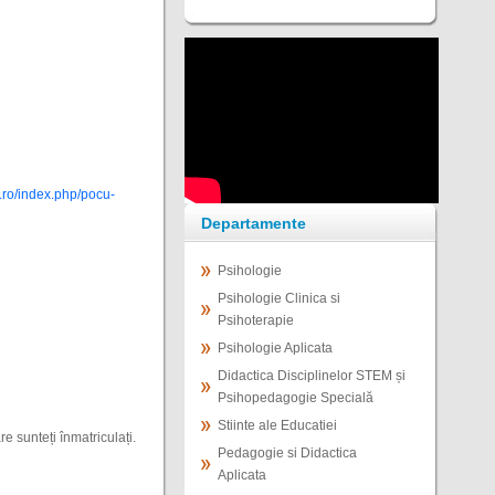
.ro/index.php/pocu-
Departamente
Psihologie
Psihologie Clinica si
Psihoterapie
Psihologie Aplicata
Didactica Disciplinelor STEM și
Psihopedagogie Specială
Stiinte ale Educatiei
re sunteți înmatriculați.
Pedagogie si Didactica
Aplicata