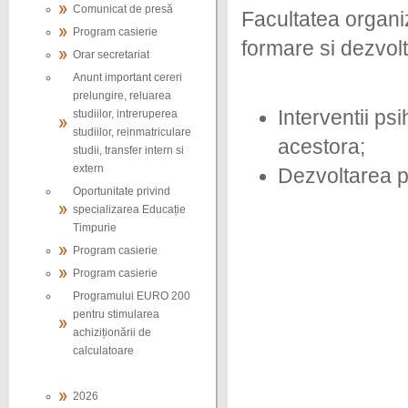
Comunicat de presă
Facultatea organi
Program casierie
formare si dezvol
Orar secretariat
Anunt important cereri
prelungire, reluarea
Interventii psi
studiilor, intreruperea
studiilor, reinmatriculare
acestora;
studii, transfer intern si
extern
Dezvoltarea p
Oportunitate privind
specializarea Educație
Timpurie
Program casierie
Program casierie
Programului EURO 200
pentru stimularea
achiziționării de
calculatoare
2026