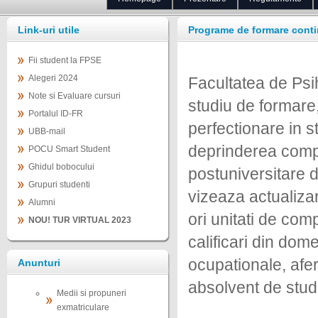
Link-uri utile
Programe de formare cont
Fii student la FPSE
Alegeri 2024
Facultatea de Psih
Note si Evaluare cursuri
studiu de formare,
Portalul ID-FR
perfectionare in 
UBB-mail
deprinderea compe
POCU Smart Student
Ghidul bobocului
postuniversitare 
Grupuri studenti
vizeaza actualiza
Alumni
ori unitati de co
NOU! TUR VIRTUAL 2023
calificari din dom
ocupationale, afer
Anunturi
absolvent de studi
Medii si propuneri
exmatriculare