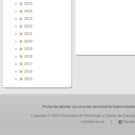
2025
2024
2023
2022
2021
2020
2019
2018
2017
2016
2015
Protectia datelor cu caracter personal la Universit
Copyright © 2026
Facultatea de Psihologie și Științe ale Educa
Urmariti-ne pe:
Facebo