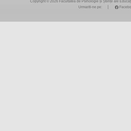
Copyright © 2026
Facultatea de Psihologie și Științe ale Educa
Urmariti-ne pe:
Facebo