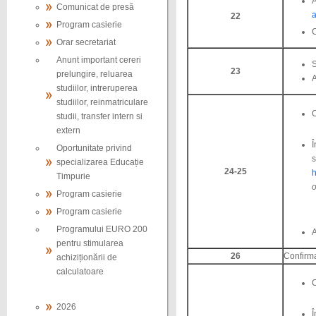
A
Comunicat de presă
a
22
Program casierie
C
Orar secretariat
Anunt important cereri
S
23
prelungire, reluarea
A
studiilor, intreruperea
studiilor, reinmatriculare
C
studii, transfer intern si
extern
Î
Oportunitate privind
s
specializarea Educație
24-25
h
Timpurie
o
Program casierie
Program casierie
Programului EURO 200
A
pentru stimularea
26
Confirma
achiziționării de
calculatoare
C
2026
Î