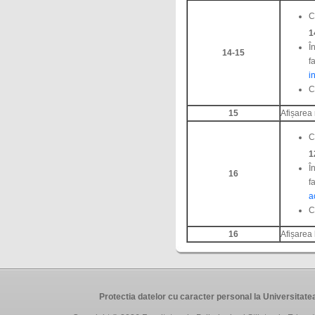
C
1
Î
14-15
f
i
C
15
Afișarea 
C
1
Î
16
f
a
C
16
Afișarea l
Protectia datelor cu caracter personal la Universit