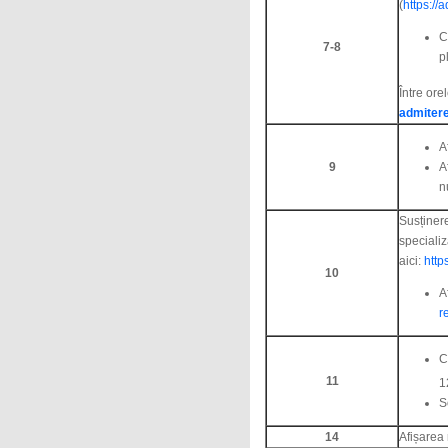
(
https://
C
7-8
p
Între ore
admiter
A
9
A
n
Susține
specializ
aici:
http
10
A
r
C
11
1
S
14
Afișarea 