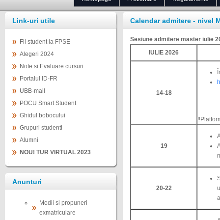
Link-uri utile
Calendar admitere - nivel 
Sesiune admitere master iulie 
Fii student la FPSE
IULIE 2026
Alegeri 2024
Note si Evaluare cursuri
Î
Portalul ID-FR
h
UBB-mail
14-18
POCU Smart Student
Ghidul bobocului
!!Platfo
Grupuri studenti
A
Alumni
19
A
NOU! TUR VIRTUAL 2023
n
Anunturi
20-22
u
a
Medii si propuneri
exmatriculare